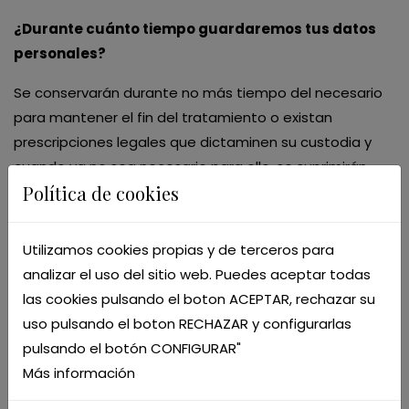
¿Durante cuánto tiempo guardaremos tus datos
personales?
Se conservarán durante no más tiempo del necesario
para mantener el fin del tratamiento o existan
prescripciones legales que dictaminen su custodia y
cuando ya no sea necesario para ello, se suprimirán.
Política de cookies
¿A quiénes se comunicarán sus datos?
No está prevista ninguna comunicación de datos
Utilizamos cookies propias y de terceros para
personales a terceros salvo, si fuese necesario para el
analizar el uso del sitio web. Puedes aceptar todas
desarrollo y ejecución de las finalidades del
las cookies pulsando el boton ACEPTAR, rechazar su
tratamiento, a nuestros proveedores de servicios
uso pulsando el boton RECHAZAR y configurarlas
relacionados con comunicaciones, con los cuales el
pulsando el botón CONFIGURAR"
RESPONSABLE tiene suscritos los contratos de
Más información
confidencialidad y de encargado de tratamiento